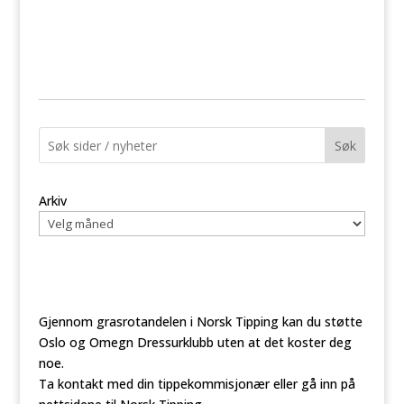
e
v
w
s
i
N
g
a
a
v
i
t
g
i
a
o
t
i
Søk
n
o
n
Arkiv
Gjennom grasrotandelen i Norsk Tipping kan du støtte
Oslo og Omegn Dressurklubb uten at det koster deg
noe.
Ta kontakt med din tippekommisjonær eller gå inn på