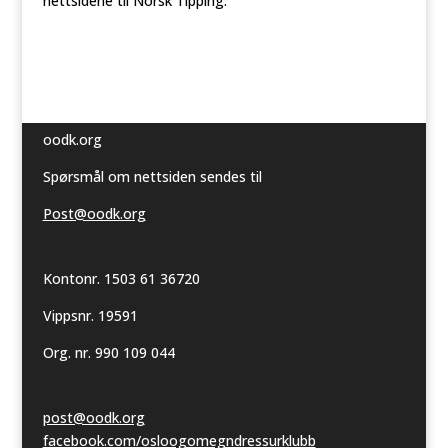
nettsidene til Norsk Tipping.
oodk.org
Spørsmål om nettsiden sendes til
Post@oodk.org
Kontonr. 1503 61 36720
Vippsnr. 19591
Org. nr. 990 109 044
post@oodk.org
facebook.com/osloogomegndressurklubb