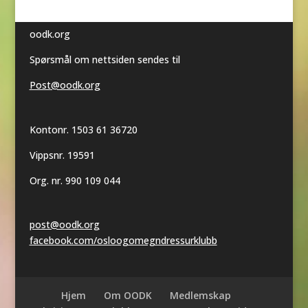
oodk.org
Spørsmål om nettsiden sendes til
Post@oodk.org
Kontonr. 1503 61 36720
Vippsnr. 19591
Org. nr. 990 109 044
post@oodk.org
facebook.com/osloogomegndressurklubb
Hjem
Om OODK
Medlemskap