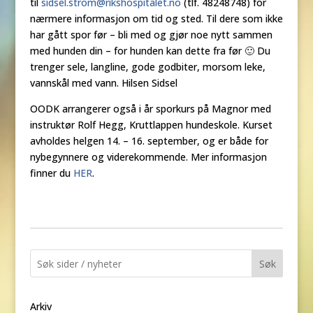
til
sidsel.strom@rikshospitalet.no
(tlf. 48248748) for
nærmere informasjon om tid og sted. Til dere som ikke
har gått spor før – bli med og gjør noe nytt sammen
med hunden din – for hunden kan dette fra før 🙂 Du
trenger sele, langline, gode godbiter, morsom leke,
vannskål med vann. Hilsen Sidsel
OODK arrangerer også i år sporkurs på Magnor med
instruktør Rolf Hegg, Kruttlappen hundeskole. Kurset
avholdes helgen 14. – 16. september, og er både for
nybegynnere og viderekommende. Mer informasjon
finner du
HER
.
Søk
Arkiv