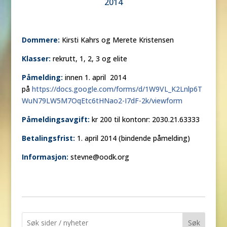
2014
Dommere:
Kirsti Kahrs og Merete Kristensen
Klasser:
rekrutt, 1, 2, 3 og elite
Påmelding:
innen 1. april 2014
på
https://docs.google.com/forms/d/1W9VL_K2Lnlp6T
WuN79LW5M7OqEtc6tHNao2-I7dF-2k/viewform
Påmeldingsavgift:
kr 200 til kontonr: 2030.21.63333
Betalingsfrist:
1. april 2014 (bindende påmelding)
Informasjon:
stevne@oodk.org
Søk