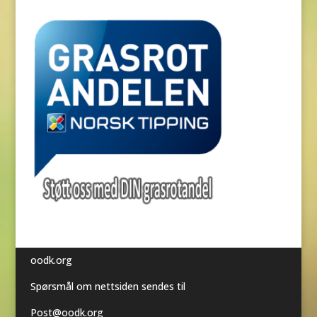
oodk.org
Spørsmål om nettsiden sendes til
Post@oodk.org