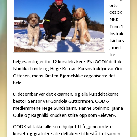
erte
OODK
NKK
Trinn 1
Instruk
tørkurs
, med
tre
helgesamlinger for 12 kursdeltakere. Fra OODK deltok
Nantika Lunde og Hege Kornør. Kursinstruktør var Geir
Ottesen, mens Kirsten Bjørnelykke organiserte det
hele.
8. desember var det eksamen, og alle kursdeltakerne
besto! Sensor var Gondola Guttormsen. OODK-
medlemmene Hege Sundsbarm, Hanne Steinmo, Janna
Oulie og Ragnhild Knudsen stilte opp som «elever».
OODK vil takke alle som hjulpet til å gjennomføre
kurset og gratulere alle deltakere til bestått eksamen.