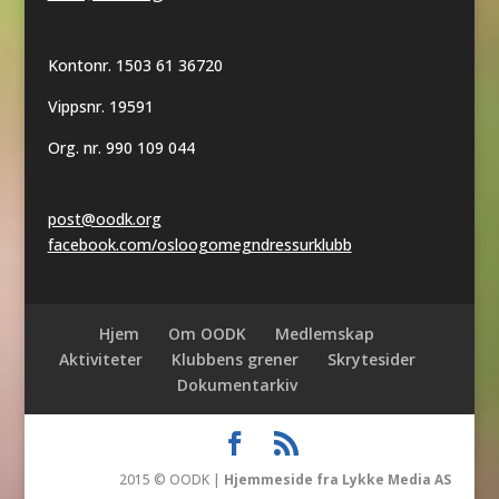
Kontonr. 1503 61 36720
Vippsnr. 19591
Org. nr. 990 109 044
post@oodk.org
facebook.com/osloogomegndressurklubb
Hjem
Om OODK
Medlemskap
Aktiviteter
Klubbens grener
Skrytesider
Dokumentarkiv
2015 © OODK |
Hjemmeside fra Lykke Media AS