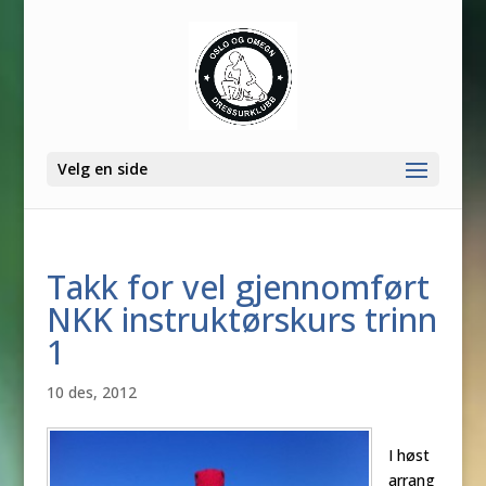
Velg en side
Takk for vel gjennomført
NKK instruktørskurs trinn
1
10 des, 2012
I høst
arrang