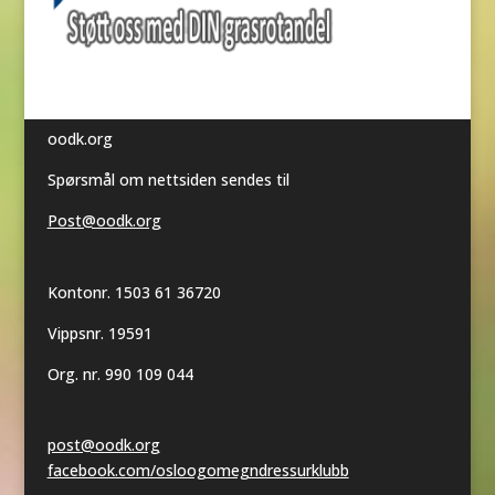
oodk.org
Spørsmål om nettsiden sendes til
Post@oodk.org
Kontonr. 1503 61 36720
Vippsnr. 19591
Org. nr. 990 109 044
post@oodk.org
facebook.com/osloogomegndressurklubb