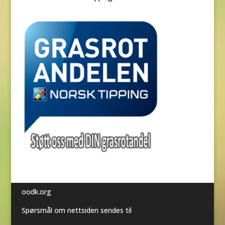
oodk.org
Spørsmål om nettsiden sendes til