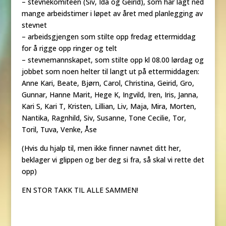
– stevnekomiteen (Siv, Ida og Geirid), som har lagt ned
mange arbeidstimer i løpet av året med planlegging av
stevnet
– arbeidsgjengen som stilte opp fredag ettermiddag
for å rigge opp ringer og telt
– stevnemannskapet, som stilte opp kl 08.00 lørdag og
jobbet som noen helter til langt ut på ettermiddagen:
Anne Kari, Beate, Bjørn, Carol, Christina, Geirid, Gro,
Gunnar, Hanne Marit, Hege K, Ingvild, Iren, Iris, Janna,
Kari S, Kari T, Kristen, Lillian, Liv, Maja, Mira, Morten,
Nantika, Ragnhild, Siv, Susanne, Tone Cecilie, Tor,
Toril, Tuva, Venke, Åse
(Hvis du hjalp til, men ikke finner navnet ditt her,
beklager vi glippen og ber deg si fra, så skal vi rette det
opp)
EN STOR TAKK TIL ALLE SAMMEN!