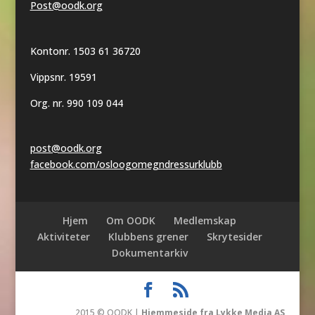
Post@oodk.org
Kontonr. 1503 61 36720
Vippsnr. 19591
Org. nr. 990 109 044
post@oodk.org
facebook.com/osloogomegndressurklubb
Hjem
Om OODK
Medlemskap
Aktiviteter
Klubbens grener
Skrytesider
Dokumentarkiv
2015 © OODK |
Hjemmeside fra Lykke Media AS