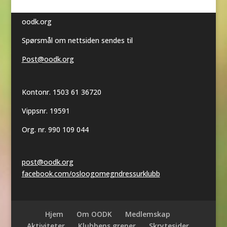
oodk.org
Spørsmål om nettsiden sendes til
Post@oodk.org
Kontonr. 1503 61 36720
Vippsnr. 19591
Org. nr. 990 109 044
post@oodk.org
facebook.com/osloogomegndressurklubb
Hjem
Om OODK
Medlemskap
Aktiviteter
Klubbens grener
Skrytesider