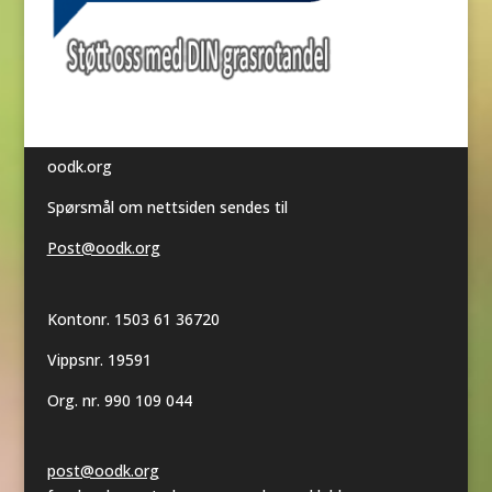
oodk.org
Spørsmål om nettsiden sendes til
Post@oodk.org
Kontonr. 1503 61 36720
Vippsnr. 19591
Org. nr. 990 109 044
post@oodk.org