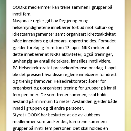
OODKs medlemmer kan trene sammen i grupper på
inntil fem.
Nasjonale regler gitt av Regjeringen og
helsemyndighetene innebærer forbud mot kultur- og
idrettsarrangementer samt organisert idrettsaktivitet
både innendørs og utendørs, opprettholdes. Forbudet
gjelder foreløpig frem tom 13. april. NKK melder at
dette innebærer at NKKs aktiviteter, også treninger,
uavhengig av antall deltakere, innstilles inntil videre.
På Helsedirektoratet presseko
nferanse onsdag 1. april
ble det presisert hva disse reglene innebærer for idrett
og trening framover. Helsedirektoratet åpner for
organisert og uorganisert trening for grupper på inntil
fem personer. De som trener sammen, skal holde
avstand på minimum to meter Avstanden gjelder både
innad i gruppen og til andre personer.
Styret i OODK har besluttet at de av klubbens
medlemmer som ønsker det, kan trene sammen i
grupper på inntil fem personer. Det skal holdes en