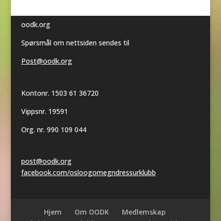
oodk.org
Spørsmål om nettsiden sendes til
Post@oodk.org
Kontonr. 1503 61 36720
Vippsnr. 19591
Org. nr. 990 109 044
post@oodk.org
facebook.com/osloogomegndressurklubb
Hjem
Om OODK
Medlemskap