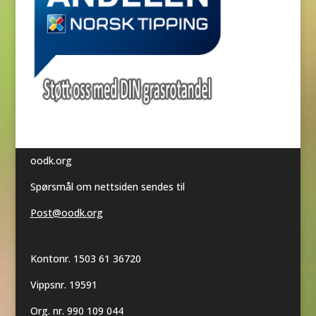
oodk.org
Spørsmål om nettsiden sendes til
Post@oodk.org
Kontonr. 1503 61 36720
Vippsnr. 19591
Org. nr. 990 109 044