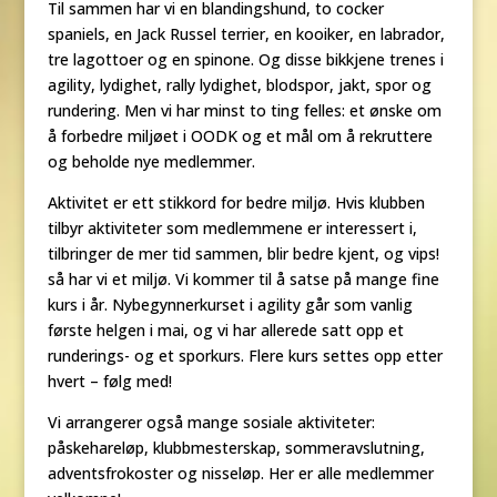
Til sammen har vi en blandingshund, to cocker
spaniels, en Jack Russel terrier, en kooiker, en labrador,
tre lagottoer og en spinone. Og disse bikkjene trenes i
agility, lydighet, rally lydighet, blodspor, jakt, spor og
rundering. Men vi har minst to ting felles: et ønske om
å forbedre miljøet i OODK og et mål om å rekruttere
og beholde nye medlemmer.
Aktivitet er ett stikkord for bedre miljø. Hvis klubben
tilbyr aktiviteter som medlemmene er interessert i,
tilbringer de mer tid sammen, blir bedre kjent, og vips!
så har vi et miljø. Vi kommer til å satse på mange fine
kurs i år. Nybegynnerkurset i agility går som vanlig
første helgen i mai, og vi har allerede satt opp et
runderings- og et sporkurs. Flere kurs settes opp etter
hvert – følg med!
Vi arrangerer også mange sosiale aktiviteter:
påskehareløp, klubbmesterskap, sommeravslutning,
adventsfrokoster og nisseløp. Her er alle medlemmer