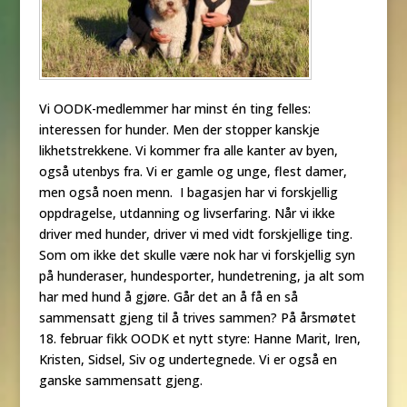
Vi OODK-medlemmer har minst én ting felles:
interessen for hunder. Men der stopper kanskje
likhetstrekkene. Vi kommer fra alle kanter av byen,
også utenbys fra. Vi er gamle og unge, flest damer,
men også noen menn. I bagasjen har vi forskjellig
oppdragelse, utdanning og livserfaring. Når vi ikke
driver med hunder, driver vi med vidt forskjellige ting.
Som om ikke det skulle være nok har vi forskjellig syn
på hunderaser, hundesporter, hundetrening, ja alt som
har med hund å gjøre. Går det an å få en så
sammensatt gjeng til å trives sammen? På årsmøtet
18. februar fikk OODK et nytt styre: Hanne Marit, Iren,
Kristen, Sidsel, Siv og undertegnede. Vi er også en
ganske sammensatt gjeng.