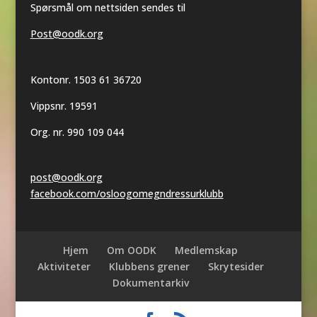
Spørsmål om nettsiden sendes til
Post@oodk.org
Kontonr. 1503 61 36720
Vippsnr. 19591
Org. nr. 990 109 044
post@oodk.org
facebook.com/osloogomegndressurklubb
Hjem
Om OODK
Medlemskap
Aktiviteter
Klubbens grener
Skrytesider
Dokumentarkiv