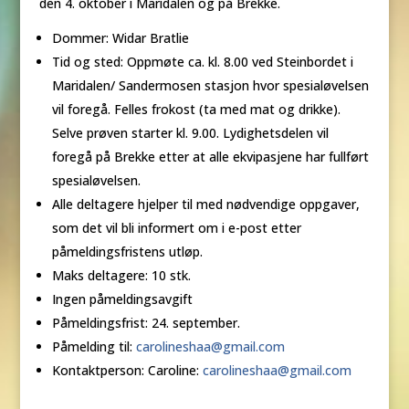
den 4. oktober i Maridalen og på Brekke.
Dommer: Widar Bratlie
Tid og sted: Oppmøte ca. kl. 8.00 ved Steinbordet i
Maridalen/ Sandermosen stasjon hvor spesialøvelsen
vil foregå. Felles frokost (ta med mat og drikke).
Selve prøven starter kl. 9.00. Lydighetsdelen vil
foregå på Brekke etter at alle ekvipasjene har fullført
spesialøvelsen.
Alle deltagere hjelper til med nødvendige oppgaver,
som det vil bli informert om i e-post etter
påmeldingsfristens utløp.
Maks deltagere: 10 stk.
Ingen påmeldingsavgift
Påmeldingsfrist: 24. september.
Påmelding til:
carolineshaa@gmail.com
Kontaktperson: Caroline:
carolineshaa@gmail.com