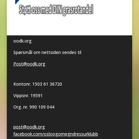
oodk.org
Spørsmål om nettsiden sendes til
Post@oodk.org
Kontonr. 1503 61 36720
Vippsnr. 19591
Org. nr. 990 109 044
post@oodk.org
facebook.com/osloogomegndressurklubb