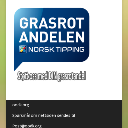
oodk.org
Spørsmål om nettsiden sendes til
Post@oodk.org