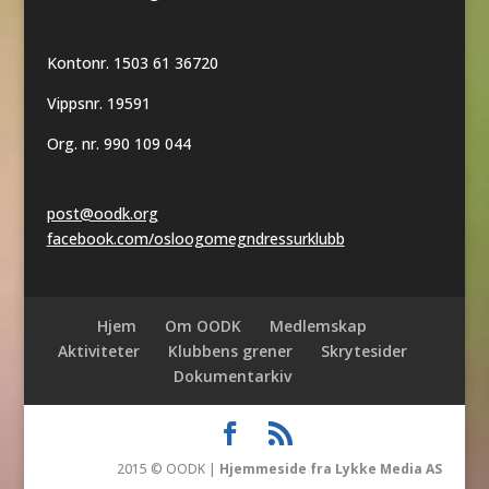
Kontonr. 1503 61 36720
Vippsnr. 19591
Org. nr. 990 109 044
post@oodk.org
facebook.com/osloogomegndressurklubb
Hjem
Om OODK
Medlemskap
Aktiviteter
Klubbens grener
Skrytesider
Dokumentarkiv
2015 © OODK |
Hjemmeside fra Lykke Media AS