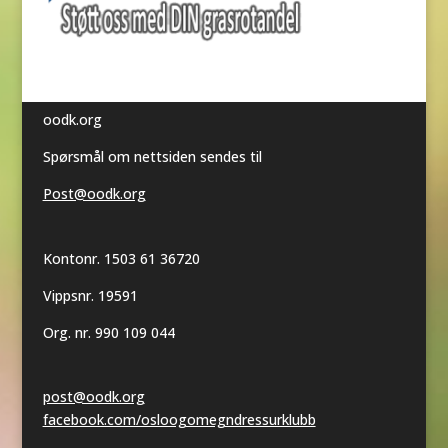
oodk.org
Spørsmål om nettsiden sendes til
Post@oodk.org
Kontonr. 1503 61 36720
Vippsnr. 19591
Org. nr. 990 109 044
post@oodk.org
facebook.com/osloogomegndressurklubb