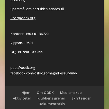
Spørsmål om nettsiden sendes til
Post@oodk.org
Kontonr. 1503 61 36720
Vippsnr. 19591
Org. nr. 990 109 044
post@oodk.org
facebook.com/osloogomegndressurklubb
Hjem
Om OODK
Medlemskap
Aktiviteter
Klubbens grener
Skrytesider
Dokumentarkiv