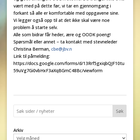
vært med på dette før, vi tar en gjennomgang i
forkant så alle er komfortable med oppgavene sine.
Vi legger også opp til at det ikke skal være noe
problem å starte selv.
Alle som bidrar får heder, ære og OODK poeng!
Spørsmål eller annet – ta kontakt med stevneleder
Christina Berman,
cbe@jbv.n
Link til påmelding:
https://docs.google.com/forms/d/13Rrf5gxiqbQJF10tu
59uVg7Gi0vbHxF3aXqBGmC48Bc/viewform
Søk
Arkiv