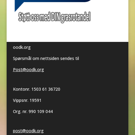
oodk.org
Spørsmål om nettsiden sendes til
Post@oodk.org
Kontonr. 1503 61 36720
Vippsnr. 19591
Org. nr. 990 109 044
post@oodk.org