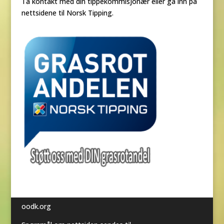
Ta kontakt med din tippekommisjonær eller gå inn på
nettsidene til Norsk Tipping.
oodk.org