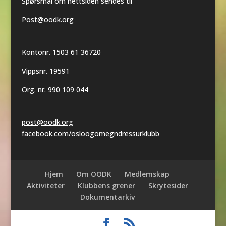
Spørsmål om nettsiden sendes til
Post@oodk.org
Kontonr. 1503 61 36720
Vippsnr. 19591
Org. nr. 990 109 044
post@oodk.org
facebook.com/osloogomegndressurklubb
Hjem
Om OODK
Medlemskap
Aktiviteter
Klubbens grener
Skrytesider
Dokumentarkiv