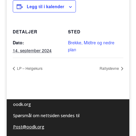
Legg til i kalender
DETALJER
STED
Dato:
Brekke, Midtre og nedre
plan
14. september 2024
LP – Helgekurs
Rallystevne
oodk.org
Spørsmål om nettsiden sendes til
Post@oodk.org