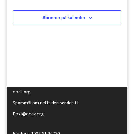
Arrangeme
Abonner på kalender
oodk.org
Spørsmål om nettsiden sendes til
Post@oodk.org
Kontonr. 1503 61 36720