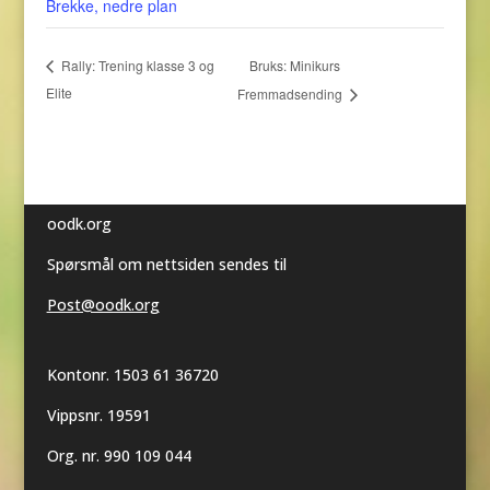
Brekke, nedre plan
Bruks: Minikurs
Rally: Trening klasse 3 og
Elite
Fremmadsending
oodk.org
Spørsmål om nettsiden sendes til
Post@oodk.org
Kontonr. 1503 61 36720
Vippsnr. 19591
Org. nr. 990 109 044