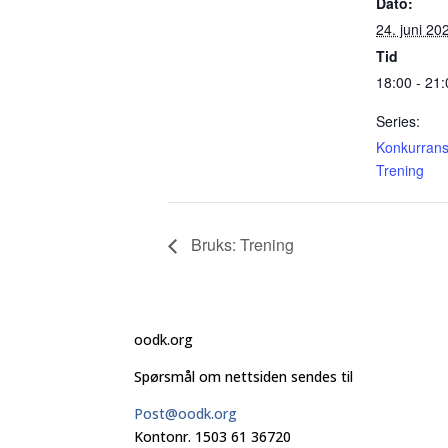
Dato:
24. juni 20
Tid
18:00 - 21:
Series:
Konkurrans
Trening
Bruks: Trening
oodk.org
Spørsmål om nettsiden sendes til
Post@oodk.org
Kontonr. 1503 61 36720