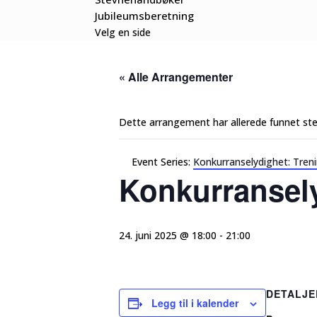
Jubileumsberetning
Velg en side
« Alle Arrangementer
Dette arrangement har allerede funnet ste
Event Series:
Konkurranselydighet: Tren
Konkurransely
24. juni 2025 @ 18:00
-
21:00
DETALJE
Legg til i kalender