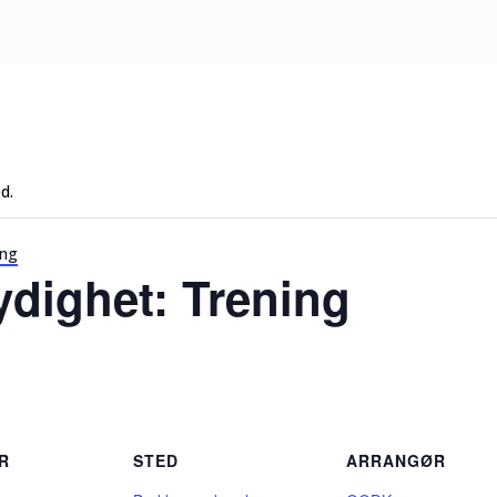
d.
ing
dighet: Trening
R
STED
ARRANGØR