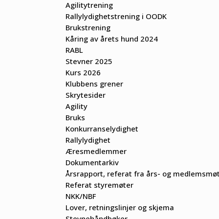
Agilitytrening
Rallylydighetstrening i OODK
Brukstrening
Kåring av årets hund 2024
RABL
Stevner 2025
Kurs 2026
Klubbens grener
Skrytesider
Agility
Bruks
Konkurranselydighet
Rallylydighet
Æresmedlemmer
Dokumentarkiv
Årsrapport, referat fra års- og medlemsmø
Referat styremøter
NKK/NBF
Lover, retningslinjer og skjema
Stevnehåndbøker