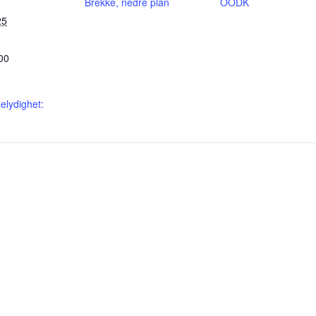
Brekke, nedre plan
OODK
25
00
elydighet: