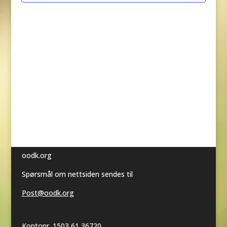
oodk.org
Spørsmål om nettsiden sendes til
Post@oodk.org
Kontonr. 1503 61 36720