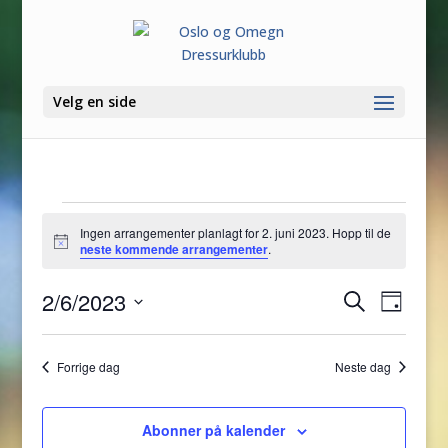
Velg en side
Arrangementer
Ingen arrangementer planlagt for 2. juni 2023. Hopp til de
den
Merknad
neste kommende arrangementer
.
2.
Arrange
Arra
juni
2/6/2023
Søk
Dag
View
Search
2023
Velg
Navig
and
dato.
Forrige dag
Neste dag
Views
Navigati
Abonner på kalender