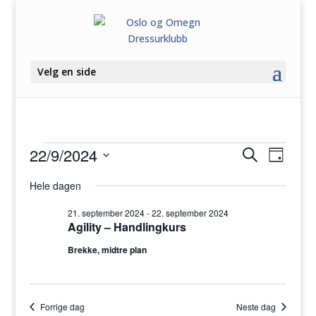
Velg en side
Arrangementer
Arrange
Arra
22/9/2024
Søk
Dag
View
Search
den
Velg
Navig
and
Hele dagen
22.
dato.
Views
september
21. september 2024
-
22. september 2024
Navigati
Agility – Handlingkurs
2024
Brekke, midtre plan
Forrige dag
Neste dag