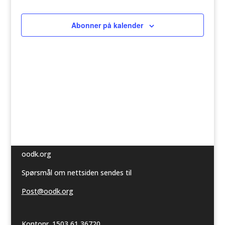
Abonner på kalender
oodk.org
Spørsmål om nettsiden sendes til
Post@oodk.org
Kontonr. 1503 61 36720