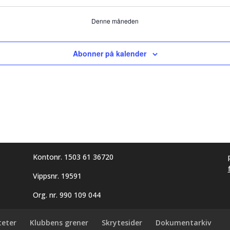
arrangementer
arrangementer
arrangem
Denne måneden
Abonner på kalender
Kontonr. 1503 61 36720
Vippsnr. 19591
Org. nr. 990 109 044
teter
Klubbens grener
Skrytesider
Dokumentarkiv