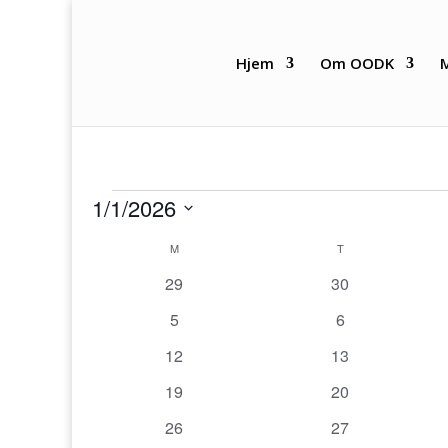
Hjem
Om OODK
Arrangementer
1/1/2026
Velg
Kalender
M
MANDAG
T
TIRSDAG
dato.
for
0
0
29
30
Arrangementer
arrangementer
arrangementer
0
0
5
6
arrangementer
arrangementer
0
0
12
13
arrangementer
arrangementer
0
0
19
20
arrangementer
arrangementer
0
0
26
27