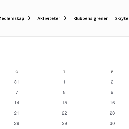
Medlemskap
Aktiviteter
Klubbens grener
Skryte
O
ONSDAG
T
TORSDAG
F
FREDAG
0
0
0
31
1
2
arrangementer
arrangementer
arrange
0
0
0
7
8
9
arrangementer
arrangementer
arrange
0
0
0
14
15
16
arrangementer
arrangementer
arrangem
0
0
0
21
22
23
arrangementer
arrangementer
arrangem
0
0
0
28
29
30