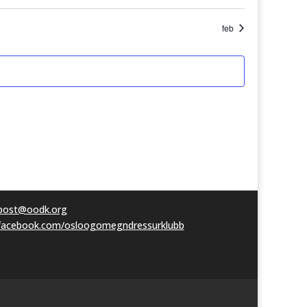
enter
arrangement
arrangement
feb
post@oodk.org
facebook.com/osloogomegndressurklubb