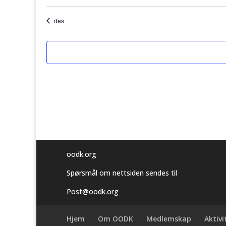
arrangementer
arrangementer
des
oodk.org
Spørsmål om nettsiden sendes til
Post@oodk.org
Hjem
Om OODK
Medlemskap
Aktivi