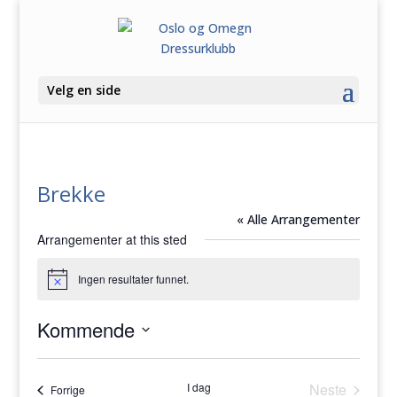
Velg en side
Brekke
« Alle Arrangementer
Arrangementer at this sted
Ingen resultater funnet.
Merknad
Kommende
Velg
dato.
I dag
Neste
Arrangementer
Forrige