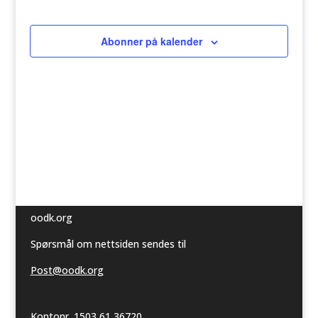
Arrangeme
Abonner på kalender
oodk.org
Spørsmål om nettsiden sendes til
Post@oodk.org
Kontonr. 1503 61 36720